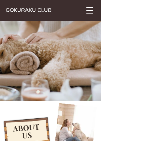
​GOKURAKU CLUB
​ABOUT
US