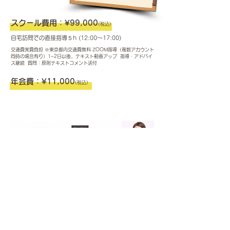
​スクール費用：¥99,000
(税込)
自宅訪問での直接指導５h (12:00〜17:00)
交通費実費負担 ※東京都内交通費無料
ZOOM指導（複数アカウント
同時の場合有り）1~2日以後、テキスト動画アップ 指導・アドバイ
ス継続 質問：原則テキストコメント送付
​年会費：¥11,000
(税込)
​GOKURAKU CLUB インストラクター