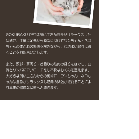
GOKURAKU PETは飼い主さん自身がリラックスした
状態で、丁寧に足先から頭部に向けてワンちゃん・ネコ
ちゃんの体と心の緊張を解きながら、心地よい眠りに導
くことをお約束いたします。
また、頭部・耳周り・首回りの筋肉の凝りをほぐし、血
流とリンパにアプローチをし不快なむくみを整えます。
大好きな飼い主さんからの施術に、ワンちゃん・ネコち
ゃんは全身がリラックスし筋肉の緊張が取れることによ
り本来の健康な状態へと導きます。