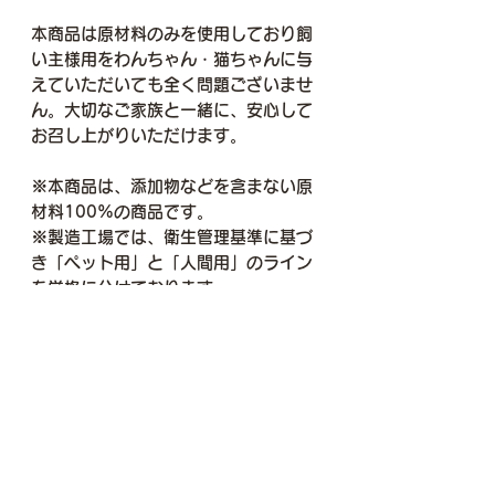
本商品は原材料のみを使用しており飼
い主様用をわんちゃん・猫ちゃんに与
えていただいても全く問題ございませ
ん。大切なご家族と一緒に、安心して
お召し上がりいただけます。
※本商品は、添加物などを含まない原
材料100%の商品です。
※製造工場では、衛生管理基準に基づ
き「ペット用」と「人間用」のライン
を厳格に分けております。
※法規上、栄養成分の表示義務が異な
るためパッケージの記載内容は異なり
ますが、中身（品質・原材料）は同一
のものです。
風化貝カルシウムとは？