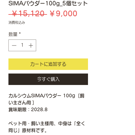
SIMAパウダー100g_5個セット
通
セ
 ￥15,120 
￥9,000
常
ー
消費税込み
価
ル
数量
*
格
価
格
カートに追加する
今すぐ購入
カルシウムSIMAパウダー 100g [飼
い主さん用 ]
賞味期限：2028.8
ペット用・飼い主様用、中身は「全く
同じ」原材料です。