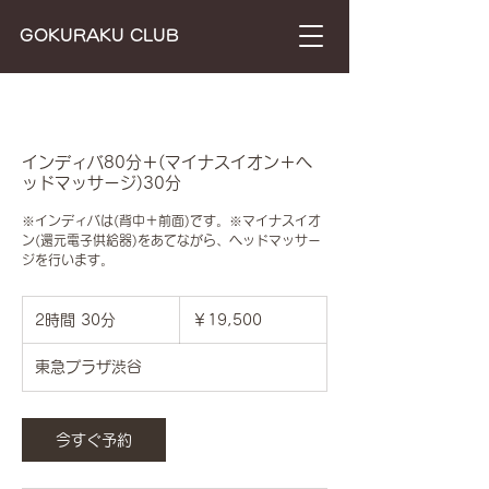
​GOKURAKU CLUB
インディバ80分＋(マイナスイオン＋ヘ
ッドマッサージ)30分
※インディバは(背中＋前面)です。※マイナスイオ
ン(還元電子供給器)をあてながら、ヘッドマッサー
ジを行います。
19,500
円
2時間 30分
2
￥19,500
時
間
東急プラザ渋谷
3
0
分
今すぐ予約