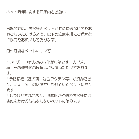
ペット同伴に関するご案内とお願い-----------------
---------------------------------------
当施設では、お客様とペットが共に快適な時間をお
過ごしいただけるよう、以下の注意事項にご理解と
ご協力をお願いしております。
同伴可能なペットについて
* 小型犬・中型犬のみ同伴が可能です。大型犬、
猫、その他動物の同伴はご遠慮いただいておりま
す。
* 予防接種（狂犬病、混合ワクチン等）が済んでお
り、ノミ・ダニの駆除が行われているペットに限り
ます。
* しつけがされており、無駄吠えや他のお客様にご
迷惑をかける行為をしないペットに限ります。
施設ご利用のルール
* 施設内では、必ずリードを着用し、ペットから目
を離さないでください。