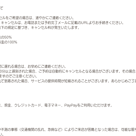
いて
セルをご希望の場合は、速やかにご連絡ください。
更・キャンセルは、お電話または予約完了メールに記載のURLよりお手続きください。
 以下の規定に基づき、キャンセル料が発生いたします。
金の50%
料金の100%
時間に遅れる場合は、お早めにご連絡ください。
なく30分以上遅刻された場合、ご予約は自動的にキャンセルとなる場合がございます。その場
ますのでご注意ください。
 遅れて到着された場合、サービスの提供時間が短縮されることがございます。あらかじめご了
金は、現金、クレジットカード、電子マネー、PayPayをご利用いただけます。
天災や不測の事態（交通機関の乱れ、急病など）によりご来店が困難となった場合は、可能な限
い。