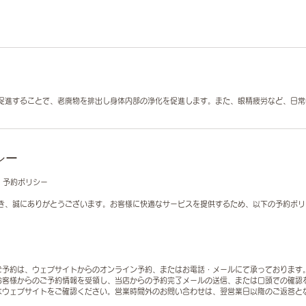
促進することで、老廃物を排出し身体内部の浄化を促進します。また、眼精疲労など、日常
シー
N】予約ポリシー
き、誠にありがとうございます。お客様に快適なサービスを提供するため、以下の予約ポリ
スのご予約は、ウェブサイトからのオンライン予約、またはお電話・メールにて承っております
は、お客様からのご予約情報を受領し、当店からの予約完了メールの送信、または口頭での確認
時間はウェブサイトをご確認ください。営業時間外のお問い合わせは、翌営業日以降のご返答と