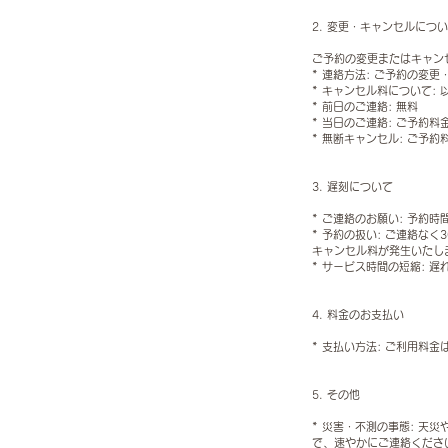
2. 変更・キャンセルにつ
ご予約の変更またはキャン
* 連絡方法: ご予約の変
* キャンセル料について:
* 前日のご連絡: 無料
* 当日のご連絡: ご予約料
* 無断キャンセル: ご予約
3. 遅刻について
* ご連絡のお願い: 予約
* 予約の扱い: ご連絡
キャンセル料が発生いたし
* サービス時間の短縮:
4. 料金のお支払い
* 支払い方法: ご利用料
5. その他
* 災害・不測の事態: 
で、速やかにご連絡くださ