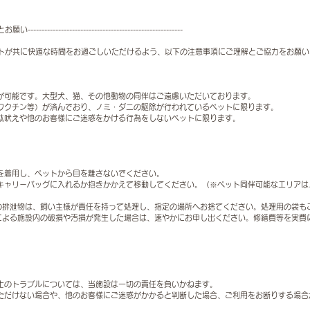
------------------------------------------------
トが共に快適な時間をお過ごしいただけるよう、以下の注意事項にご理解とご協力をお願い
伴が可能です。大型犬、猫、その他動物の同伴はご遠慮いただいております。
合ワクチン等）が済んでおり、ノミ・ダニの駆除が行われているペットに限ります。
無駄吠えや他のお客様にご迷惑をかける行為をしないペットに限ります。
ドを着用し、ペットから目を離さないでください。
ずキャリーバッグに入れるか抱きかかえて移動してください。（※ペット同伴可能なエリア
）
ットの排泄物は、飼い主様が責任を持って処理し、指定の場所へお捨てください。処理用の袋も
ットによる施設内の破損や汚損が発生した場合は、速やかにお申し出ください。修繕費等を実費
同士のトラブルについては、当施設は一切の責任を負いかねます。
いただけない場合や、他のお客様にご迷惑がかかると判断した場合、ご利用をお断りする場合