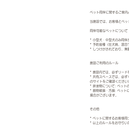
ペット同伴に関するご案内とお願い--------
当施設では、お客様とペッ
同伴可能なペットについて
* 小型犬・中型犬のみ同
* 予防接種（狂犬病、混
* しつけがされており、
施設ご利用のルール
* 施設内では、必ずリー
* 共有スペースでは、必
のサイトをご確認ください
* 排泄物について: ペ
* 器物破損・汚損: ペ
場合がございます。
その他
* ペットに関するお客様
* 以上のルールをお守り