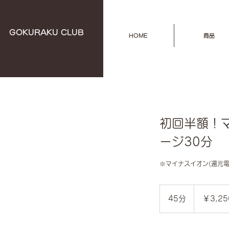
​GOKURAKU CLUB
HOME
商品
初回半額！マ
ージ30分
※マイナスイオン(還元
3,250
円
45分
4
￥3,25
5
分